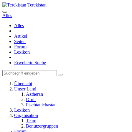
Terekistan
Alles
Alles
Artikel
Seiten
Forum
Lexikon
Erweiterte Suche
Übersicht
Unser Land
Aztheran
Drull
Ptschtanichastan
Lexikon
Organisation
Team
Benutzergruppen
Forum