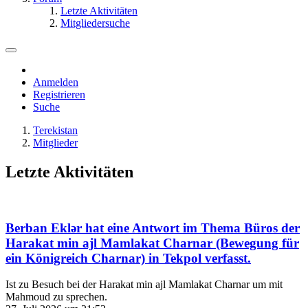
Letzte Aktivitäten
Mitgliedersuche
Anmelden
Registrieren
Suche
Terekistan
Mitglieder
Letzte Aktivitäten
Berban Eklər
hat eine Antwort im Thema
Büros der
Harakat min ajl Mamlakat Charnar (Bewegung für
ein Königreich Charnar) in Tekpol
verfasst.
Ist zu Besuch bei der Harakat min ajl Mamlakat Charnar um mit
Mahmoud zu sprechen.