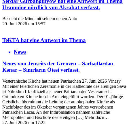
Serdar Gurbangulyow
hat eine Antwort im Thema
Uranmine nördlich von Akrabat
verfasst.
Besucht die Mine mit seinem neuen Auto
29. Juni 2026 um 15:57
TeKTA
hat eine Antwort im Thema
News
Neues von Jenseits der Grenzen – Sərhədlərdən
Kənar – Sınırların Ötesi
verfasst.
Vesteranische Kirche hat neuen Patriarchen 27. Juni 2026 Vinasy.
Mit einer feierlichen Zeremonie in der Kathedrale des Heiligen Sava
ist Nikodim III. offiziell als neuer Patriarch der Vesteranisch-
Orthodoxen Kirche in sein Amt eingeführt worden. Der 91-jährige
Geistliche übernimmt die Leitung der autokephalen Kirche als
Nachfolger des im Oktober vergangenen Jahres verstorbenen
Patriarchen Lazar. An der Inthronisation nahmen zahlreiche
Metropoliten und Bischöfe des Heiligen […] Mehr dazu…
27. Juni 2026 um 17:22