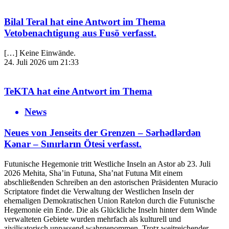
Bilal Teral
hat eine Antwort im Thema
Vetobenachtigung aus Fusō
verfasst.
[…] Keine Einwände.
24. Juli 2026 um 21:33
TeKTA
hat eine Antwort im Thema
News
Neues von Jenseits der Grenzen – Sərhədlərdən
Kənar – Sınırların Ötesi
verfasst.
Futunische Hegemonie tritt Westliche Inseln an Astor ab 23. Juli
2026 Mehita, Sha’in Futuna, Sha’nat Futuna Mit einem
abschließenden Schreiben an den astorischen Präsidenten Muracio
Scriptatore findet die Verwaltung der Westlichen Inseln der
ehemaligen Demokratischen Union Ratelon durch die Futunische
Hegemonie ein Ende. Die als Glückliche Inseln hinter dem Winde
verwalteten Gebiete wurden mehrfach als kulturell und
zivilisatorisch unpassend wahrgenommen. Trotz weitreichender