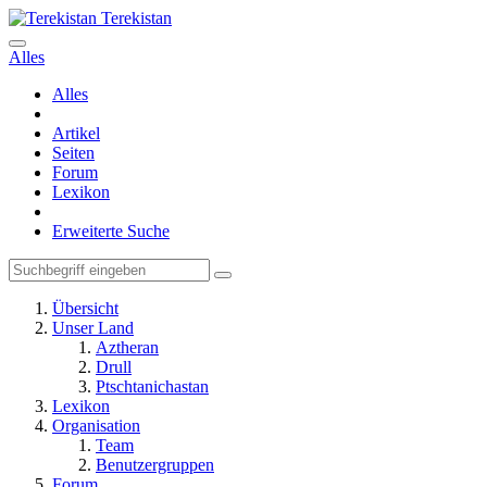
Terekistan
Alles
Alles
Artikel
Seiten
Forum
Lexikon
Erweiterte Suche
Übersicht
Unser Land
Aztheran
Drull
Ptschtanichastan
Lexikon
Organisation
Team
Benutzergruppen
Forum