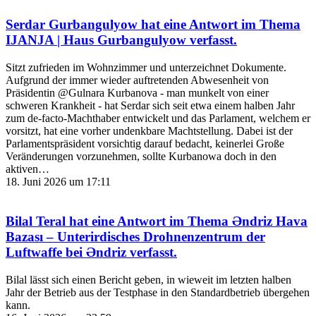
Serdar Gurbangulyow
hat eine Antwort im Thema
IJANJA | Haus Gurbangulyow
verfasst.
Sitzt zufrieden im Wohnzimmer und unterzeichnet Dokumente.
Aufgrund der immer wieder auftretenden Abwesenheit von
Präsidentin @Gulnara Kurbanova - man munkelt von einer
schweren Krankheit - hat Serdar sich seit etwa einem halben Jahr
zum de-facto-Machthaber entwickelt und das Parlament, welchem er
vorsitzt, hat eine vorher undenkbare Machtstellung. Dabei ist der
Parlamentspräsident vorsichtig darauf bedacht, keinerlei Große
Veränderungen vorzunehmen, sollte Kurbanowa doch in den
aktiven…
18. Juni 2026 um 17:11
Bilal Teral
hat eine Antwort im Thema
Əndriz Hava
Bazası – Unterirdisches Drohnenzentrum der
Luftwaffe bei Əndriz
verfasst.
Bilal lässt sich einen Bericht geben, in wieweit im letzten halben
Jahr der Betrieb aus der Testphase in den Standardbetrieb übergehen
kann.