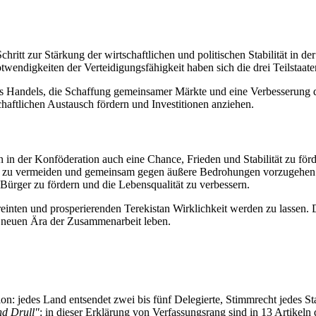
hritt zur Stärkung der wirtschaftlichen und politischen Stabilität in
wendigkeiten der Verteidigungsfähigkeit haben sich die drei Teilstaate
 Handels, die Schaffung gemeinsamer Märkte und eine Verbesserung de
haftlichen Austausch fördern und Investitionen anziehen.
ehen in der Konföderation auch eine Chance, Frieden und Stabilität zu för
ikte zu vermeiden und gemeinsam gegen äußere Bedrohungen vorzugehe
Bürger zu fördern und die Lebensqualität zu verbessern.
reinten und prosperierenden Terekistan Wirklichkeit werden zu lassen.
r neuen Ära der Zusammenarbeit leben.
n: jedes Land entsendet zwei bis fünf Delegierte, Stimmrecht jedes St
nd Drull"
: in dieser Erklärung von Verfassungsrang sind in 13 Artikeln