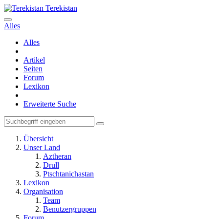
Terekistan
Alles
Alles
Artikel
Seiten
Forum
Lexikon
Erweiterte Suche
Übersicht
Unser Land
Aztheran
Drull
Ptschtanichastan
Lexikon
Organisation
Team
Benutzergruppen
Forum