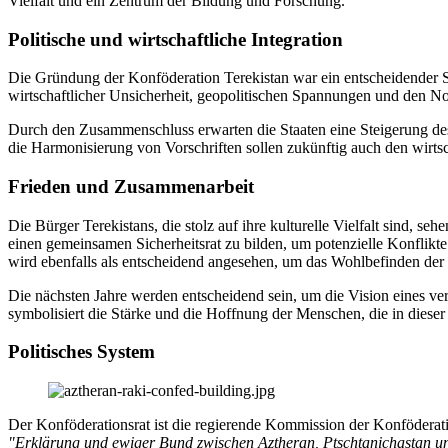
Vielfalt und ein Zentrum der Bildung und Forschung.
Politische und wirtschaftliche Integration
Die Gründung der Konföderation Terekistan war ein entscheidender Sc
wirtschaftlicher Unsicherheit, geopolitischen Spannungen und den Not
Durch den Zusammenschluss erwarten die Staaten eine Steigerung des
die Harmonisierung von Vorschriften sollen zukünftig auch den wirtsc
Frieden und Zusammenarbeit
Die Bürger Terekistans, die stolz auf ihre kulturelle Vielfalt sind, s
einen gemeinsamen Sicherheitsrat zu bilden, um potenzielle Konfl
wird ebenfalls als entscheidend angesehen, um das Wohlbefinden der 
Die nächsten Jahre werden entscheidend sein, um die Vision eines ve
symbolisiert die Stärke und die Hoffnung der Menschen, die in diese
Politisches System
Der Konföderationsrat ist die regierende Kommission der Konföderatio
"Erklärung und ewiger Bund zwischen Aztheran, Ptschtanichastan u