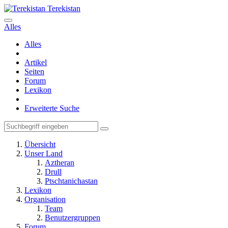
Terekistan
Alles
Alles
Artikel
Seiten
Forum
Lexikon
Erweiterte Suche
Übersicht
Unser Land
Aztheran
Drull
Ptschtanichastan
Lexikon
Organisation
Team
Benutzergruppen
Forum