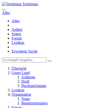
Terekistan
Alles
Alles
Artikel
Seiten
Forum
Lexikon
Erweiterte Suche
Übersicht
Unser Land
Aztheran
Drull
Ptschtanichastan
Lexikon
Organisation
Team
Benutzergruppen
Forum