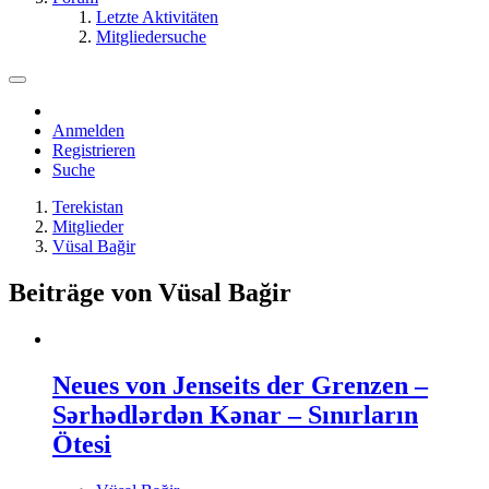
Letzte Aktivitäten
Mitgliedersuche
Anmelden
Registrieren
Suche
Terekistan
Mitglieder
Vüsal Bağir
Beiträge von Vüsal Bağir
Neues von Jenseits der Grenzen –
Sərhədlərdən Kənar – Sınırların
Ötesi