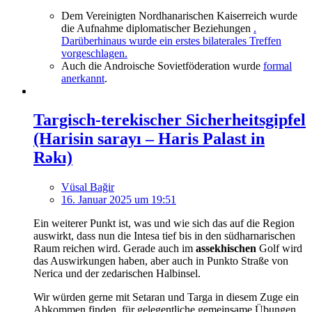
Dem Vereinigten Nordhanarischen Kaiserreich wurde
die Aufnahme diplomatischer Beziehungen
.
Darüberhinaus wurde ein erstes bilaterales Treffen
vorgeschlagen.
Auch die Androische Sovietföderation wurde
formal
anerkannt
.
Targisch-terekischer Sicherheitsgipfel
(Harisin sarayı – Haris Palast in
Rəkı)
Vüsal Bağir
16. Januar 2025 um 19:51
Ein weiterer Punkt ist, was und wie sich das auf die Region
auswirkt, dass nun die Intesa tief bis in den südharnarischen
Raum reichen wird. Gerade auch im
assekhischen
Golf wird
das Auswirkungen haben, aber auch in Punkto Straße von
Nerica und der zedarischen Halbinsel.
Wir würden gerne mit Setaran und Targa in diesem Zuge ein
Abkommen finden, für gelegentliche gemeinsame Übungen,