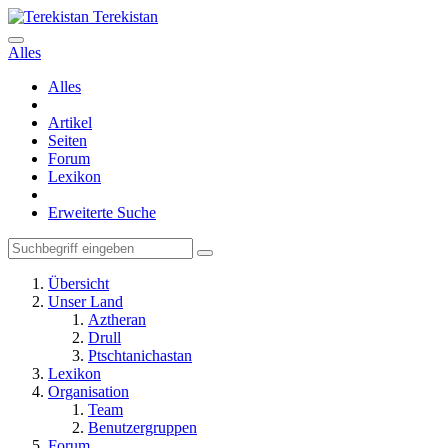
Terekistan
Alles
Alles
Artikel
Seiten
Forum
Lexikon
Erweiterte Suche
Übersicht
Unser Land
Aztheran
Drull
Ptschtanichastan
Lexikon
Organisation
Team
Benutzergruppen
Forum