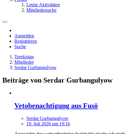
Letzte Aktivitäten
Mitgliedersuche
Anmelden
Registrieren
Suche
Terekistan
Mitglieder
Serdar Gurbangulyow
Beiträge von Serdar Gurbangulyow
Vetobenachtigung aus Fusō
Serdar Gurbangulyow
19. Juli 2026 um 19:16
Angesichts der weitverbreiteten Inaktivität glaube ich nicht,