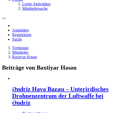
Letzte Aktivitäten
Mitgliedersuche
Anmelden
Registrieren
Suche
Terekistan
Mitglieder
Bəxtiyar Həsən
Beiträge von Bəxtiyar Həsən
Əndriz Hava Bazası – Unterirdisches
Drohnenzentrum der Luftwaffe bei
Əndriz