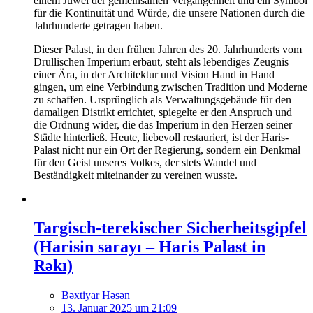
einem Juwel der gemeinsamen Vergangenheit und ein Symbol
für die Kontinuität und Würde, die unsere Nationen durch die
Jahrhunderte getragen haben.
Dieser Palast, in den frühen Jahren des 20. Jahrhunderts vom
Drullischen Imperium erbaut, steht als lebendiges Zeugnis
einer Ära, in der Architektur und Vision Hand in Hand
gingen, um eine Verbindung zwischen Tradition und Moderne
zu schaffen. Ursprünglich als Verwaltungsgebäude für den
damaligen Distrikt errichtet, spiegelte er den Anspruch und
die Ordnung wider, die das Imperium in den Herzen seiner
Städte hinterließ. Heute, liebevoll restauriert, ist der Haris-
Palast nicht nur ein Ort der Regierung, sondern ein Denkmal
für den Geist unseres Volkes, der stets Wandel und
Beständigkeit miteinander zu vereinen wusste.
Targisch-terekischer Sicherheitsgipfel
(Harisin sarayı – Haris Palast in
Rəkı)
Bəxtiyar Həsən
13. Januar 2025 um 21:09