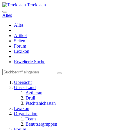
Terekistan
Alles
Alles
Artikel
Seiten
Forum
Lexikon
Erweiterte Suche
Übersicht
Unser Land
Aztheran
Drull
Ptschtanichastan
Lexikon
Organisation
Team
Benutzergruppen
Forum