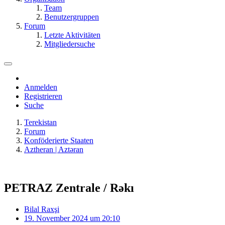
Team
Benutzergruppen
Forum
Letzte Aktivitäten
Mitgliedersuche
Anmelden
Registrieren
Suche
Terekistan
Forum
Konföderierte Staaten
Aztheran | Aztǝran
PETRAZ Zentrale / Rəkı
Bilal Raxşi
19. November 2024 um 20:10