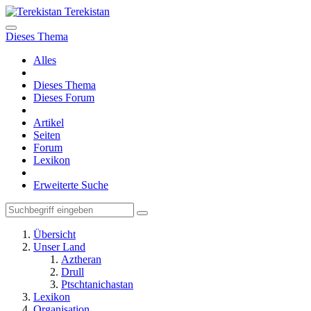
Terekistan
Dieses Thema
Alles
Dieses Thema
Dieses Forum
Artikel
Seiten
Forum
Lexikon
Erweiterte Suche
Übersicht
Unser Land
Aztheran
Drull
Ptschtanichastan
Lexikon
Organisation