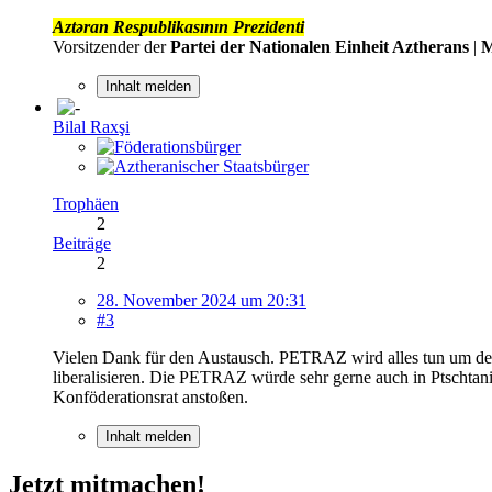
Aztəran Respublikasının Prezidenti
Vorsitzender der
Partei der Nationalen Einheit Aztherans
|
M
Inhalt melden
Bilal Raxşi
Trophäen
2
Beiträge
2
28. November 2024 um 20:31
#3
Vielen Dank für den Austausch. PETRAZ wird alles tun um den
liberalisieren. Die PETRAZ würde sehr gerne auch in Ptschtani
Konföderationsrat anstoßen.
Inhalt melden
Jetzt mitmachen!