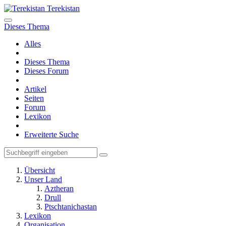
Terekistan
Dieses Thema
Alles
Dieses Thema
Dieses Forum
Artikel
Seiten
Forum
Lexikon
Erweiterte Suche
Übersicht
Unser Land
Aztheran
Drull
Ptschtanichastan
Lexikon
Organisation