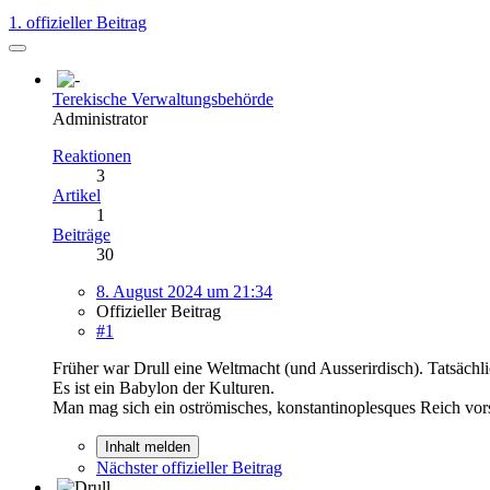
1. offizieller Beitrag
Terekische Verwaltungsbehörde
Administrator
Reaktionen
3
Artikel
1
Beiträge
30
8. August 2024 um 21:34
Offizieller Beitrag
#1
Früher war Drull eine Weltmacht (und Ausserirdisch). Tatsächlic
Es ist ein Babylon der Kulturen.
Man mag sich ein oströmisches, konstantinoplesques Reich vors
Inhalt melden
Nächster offizieller Beitrag