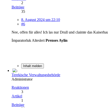
2
Beiträge
35
8. August 2024 um 22:10
#6
Nee, offen für alles! Ich las nur Drull und claimte das Kaiserha
İmparatorluk Altesleri
Prenses Aylin
Inhalt melden
Terekische Verwaltungsbehörde
Administrator
Reaktionen
3
Artikel
1
Beiträge