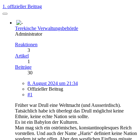
1. offizieller Beitrag
Terekische Verwaltungsbehörde
Administrator
Reaktionen
3
Artikel
1
Beiträge
30
8. August 2024 um 21:34
Offizieller Beitrag
#1
Früher war Drull eine Weltmacht (und Ausserirdisch).
Tatsächlich habe ich überlegt das Drull möglichst keine
Ethnie, keine echte Nation sein sollte.
Es ist ein Babylon der Kulturen.
Man mag sich ein oströmisches, konstantinoplesques Reich
vorstellen. Und auch der Name „Haris“ definiert keine Nation
sondern ist sehr offen. Aber den westlichen Einfluss müsste