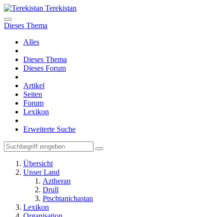
Terekistan
Dieses Thema
Alles
Dieses Thema
Dieses Forum
Artikel
Seiten
Forum
Lexikon
Erweiterte Suche
Übersicht
Unser Land
Aztheran
Drull
Ptschtanichastan
Lexikon
Organisation