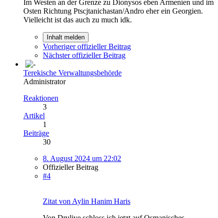
Im Westen an der Grenze zu Dionysos eben Armenien und im
Osten Richtung Ptscjtanichastan/Andro eher ein Georgien.
Vielleicht ist das auch zu much idk.
Inhalt melden
Vorheriger offizieller Beitrag
Nächster offizieller Beitrag
Terekische Verwaltungsbehörde
Administrator
Reaktionen
3
Artikel
1
Beiträge
30
8. August 2024 um 22:02
Offizieller Beitrag
#4
Zitat von Aylin Hanim Haris
Von Druliye schloss ich jetzt auf Osmanisches