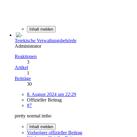
Inhalt melden
Terekische Verwaltungsbehörde
Administrator
Reaktionen
3
Artikel
1
Beiträge
30
8. August 2024 um 22:29
Offizieller Beitrag
#7
pretty normal imho
Inhalt melden
Vorheriger offizieller Beitrag