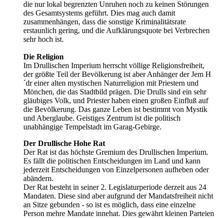
die nur lokal begrenzten Unruhen noch zu keinen Störungen
des Gesamtsystems geführt. Dies mag auch damit
zusammenhängen, dass die sonstige Kriminalitätsrate
erstaunlich gering, und die Aufklärungsquote bei Verbrechen
sehr hoch ist.
Die Religion
Im Drullischen Imperium herrscht völlige Religionsfreiheit,
der größte Teil der Bevölkerung ist aber Anhänger der Jem H
´dr einer alten mystischen Naturreligion mit Priestern und
Mönchen, die das Stadtbild prägen. Die Drulls sind ein sehr
gläubiges Volk, und Priester haben einen großen Einfluß auf
die Bevölkerung. Das ganze Leben ist bestimmt von Mystik
und Aberglaube. Geistiges Zentrum ist die politisch
unabhängige Tempelstadt im Garag-Gebirge.
Der Drullische Hohe Rat
Der Rat ist das höchste Gremium des Drullischen Imperium.
Es fällt die politischen Entscheidungen im Land und kann
jederzeit Entscheidungen von Einzelpersonen aufheben oder
abändern.
Der Rat besteht in seiner 2. Legislaturperiode derzeit aus 24
Mandaten. Diese sind aber aufgrund der Mandatsfreiheit nicht
an Sitze gebunden - so ist es möglich, dass eine einzelne
Person mehre Mandate innehat. Dies gewährt kleinen Parteien