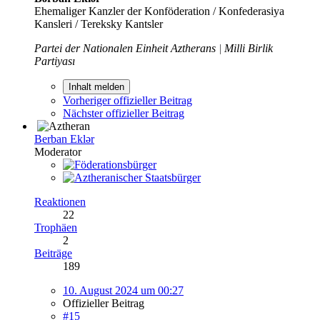
Ehemaliger Kanzler der Konföderation / Konfederasiya
Kansleri / Tereksky Kantsler
Partei der Nationalen Einheit Aztherans
|
Milli Birlik
Partiyası
Inhalt melden
Vorheriger offizieller Beitrag
Nächster offizieller Beitrag
Berban Eklər
Moderator
Reaktionen
22
Trophäen
2
Beiträge
189
10. August 2024 um 00:27
Offizieller Beitrag
#15