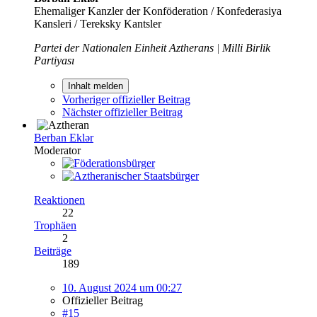
Ehemaliger Kanzler der Konföderation / Konfederasiya
Kansleri / Tereksky Kantsler
Partei der Nationalen Einheit Aztherans
|
Milli Birlik
Partiyası
Inhalt melden
Vorheriger offizieller Beitrag
Nächster offizieller Beitrag
Berban Eklər
Moderator
Reaktionen
22
Trophäen
2
Beiträge
189
10. August 2024 um 00:27
Offizieller Beitrag
#15