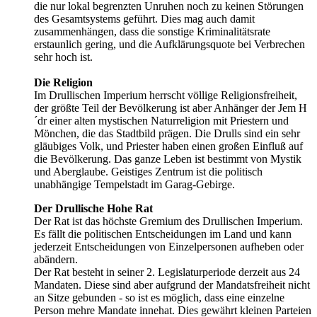
die nur lokal begrenzten Unruhen noch zu keinen Störungen
des Gesamtsystems geführt. Dies mag auch damit
zusammenhängen, dass die sonstige Kriminalitätsrate
erstaunlich gering, und die Aufklärungsquote bei Verbrechen
sehr hoch ist.
Die Religion
Im Drullischen Imperium herrscht völlige Religionsfreiheit,
der größte Teil der Bevölkerung ist aber Anhänger der Jem H
´dr einer alten mystischen Naturreligion mit Priestern und
Mönchen, die das Stadtbild prägen. Die Drulls sind ein sehr
gläubiges Volk, und Priester haben einen großen Einfluß auf
die Bevölkerung. Das ganze Leben ist bestimmt von Mystik
und Aberglaube. Geistiges Zentrum ist die politisch
unabhängige Tempelstadt im Garag-Gebirge.
Der Drullische Hohe Rat
Der Rat ist das höchste Gremium des Drullischen Imperium.
Es fällt die politischen Entscheidungen im Land und kann
jederzeit Entscheidungen von Einzelpersonen aufheben oder
abändern.
Der Rat besteht in seiner 2. Legislaturperiode derzeit aus 24
Mandaten. Diese sind aber aufgrund der Mandatsfreiheit nicht
an Sitze gebunden - so ist es möglich, dass eine einzelne
Person mehre Mandate innehat. Dies gewährt kleinen Parteien