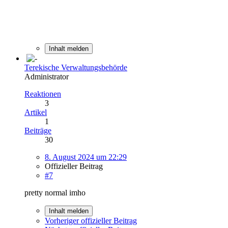
Inhalt melden
Terekische Verwaltungsbehörde
Administrator
Reaktionen
3
Artikel
1
Beiträge
30
8. August 2024 um 22:29
Offizieller Beitrag
#7
pretty normal imho
Inhalt melden
Vorheriger offizieller Beitrag