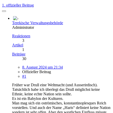
1. offizieller Beitrag
Terekische Verwaltungsbehörde
Administrator
Reaktionen
3
Artikel
1
Beiträge
30
8. August 2024 um 21:34
Offizieller Beitrag
#1
Früher war Drull eine Weltmacht (und Ausserirdisch).
Tatsächlich habe ich überlegt das Drull möglichst keine
Ethnie, keine echte Nation sein sollte.
Es ist ein Babylon der Kulturen.
Man mag sich ein oströmisches, konstantinoplesques Reich
vorstellen. Und auch der Name „Haris“ definiert keine Nation
sondern ist sehr offen. Aber den westlichen Einfluss müsste