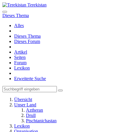
Terekistan
Dieses Thema
Alles
Dieses Thema
Dieses Forum
Artikel
Seiten
Forum
Lexikon
Erweiterte Suche
Übersicht
Unser Land
Aztheran
Drull
Ptschtanichastan
Lexikon
Organisation