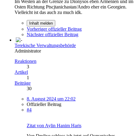
Im Westen an der Grenze zu Dionysos eben Armenien und im
Osten Richtung Ptscjtanichastan/Andro eher ein Georgien.
Vielleicht ist das auch zu much idk.
Inhalt melden
Vorheriger offizieller Beitrag
Nächster offizieller Beitrag
Terekische Verwaltungsbehörde
Administrator
Reaktionen
3
Artikel
1
Beiträge
30
8. August 2024 um 22:02
Offizieller Beitrag
#4
Zitat von Aylin Hanim Haris
Von Druliye schloss ich jetzt auf Osmanisches