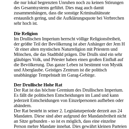
die nur lokal begrenzten Unruhen noch zu keinen Störungen
des Gesamtsystems geführt. Dies mag auch damit
zusammenhängen, dass die sonstige Kriminalitätsrate
erstaunlich gering, und die Aufklärungsquote bei Verbrechen
sehr hoch ist.
Die Religion
Im Drullischen Imperium herrscht völlige Religionsfreiheit,
der größte Teil der Bevölkerung ist aber Anhänger der Jem H
´dr einer alten mystischen Naturreligion mit Priestern und
Mönchen, die das Stadtbild prägen. Die Drulls sind ein sehr
gläubiges Volk, und Priester haben einen großen Einfluß auf
die Bevölkerung. Das ganze Leben ist bestimmt von Mystik
und Aberglaube. Geistiges Zentrum ist die politisch
unabhängige Tempelstadt im Garag-Gebirge.
Der Drullische Hohe Rat
Der Rat ist das höchste Gremium des Drullischen Imperium.
Es fällt die politischen Entscheidungen im Land und kann
jederzeit Entscheidungen von Einzelpersonen aufheben oder
abändern.
Der Rat besteht in seiner 2. Legislaturperiode derzeit aus 24
Mandaten. Diese sind aber aufgrund der Mandatsfreiheit nicht
an Sitze gebunden - so ist es möglich, dass eine einzelne
Person mehre Mandate innehat. Dies gewährt kleinen Parteien