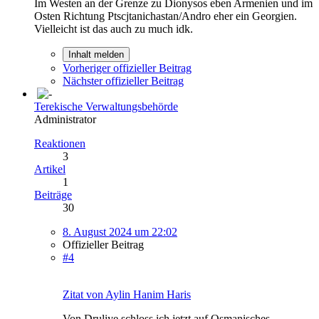
Im Westen an der Grenze zu Dionysos eben Armenien und im
Osten Richtung Ptscjtanichastan/Andro eher ein Georgien.
Vielleicht ist das auch zu much idk.
Inhalt melden
Vorheriger offizieller Beitrag
Nächster offizieller Beitrag
Terekische Verwaltungsbehörde
Administrator
Reaktionen
3
Artikel
1
Beiträge
30
8. August 2024 um 22:02
Offizieller Beitrag
#4
Zitat von Aylin Hanim Haris
Von Druliye schloss ich jetzt auf Osmanisches