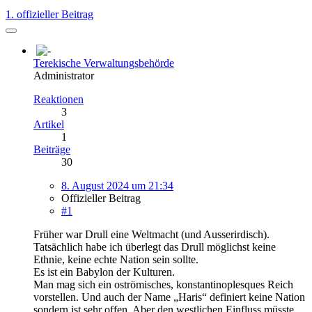
1. offizieller Beitrag
Terekische Verwaltungsbehörde
Administrator
Reaktionen
3
Artikel
1
Beiträge
30
8. August 2024 um 21:34
Offizieller Beitrag
#1
Früher war Drull eine Weltmacht (und Ausserirdisch).
Tatsächlich habe ich überlegt das Drull möglichst keine
Ethnie, keine echte Nation sein sollte.
Es ist ein Babylon der Kulturen.
Man mag sich ein oströmisches, konstantinoplesques Reich
vorstellen. Und auch der Name „Haris“ definiert keine Nation
sondern ist sehr offen. Aber den westlichen Einfluss müsste