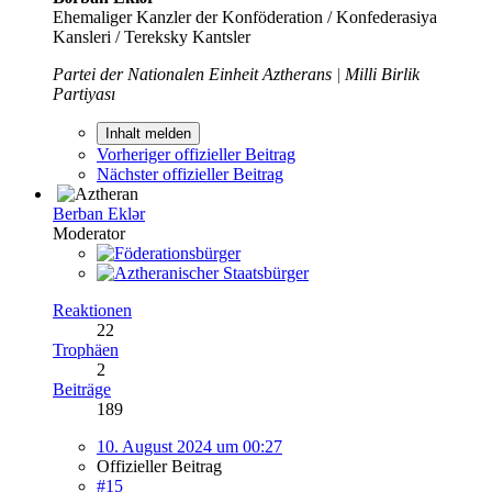
Ehemaliger Kanzler der Konföderation / Konfederasiya
Kansleri / Tereksky Kantsler
Partei der Nationalen Einheit Aztherans
|
Milli Birlik
Partiyası
Inhalt melden
Vorheriger offizieller Beitrag
Nächster offizieller Beitrag
Berban Eklər
Moderator
Reaktionen
22
Trophäen
2
Beiträge
189
10. August 2024 um 00:27
Offizieller Beitrag
#15