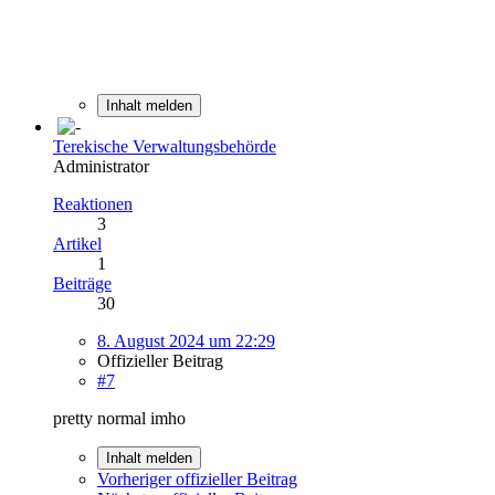
Inhalt melden
Terekische Verwaltungsbehörde
Administrator
Reaktionen
3
Artikel
1
Beiträge
30
8. August 2024 um 22:29
Offizieller Beitrag
#7
pretty normal imho
Inhalt melden
Vorheriger offizieller Beitrag