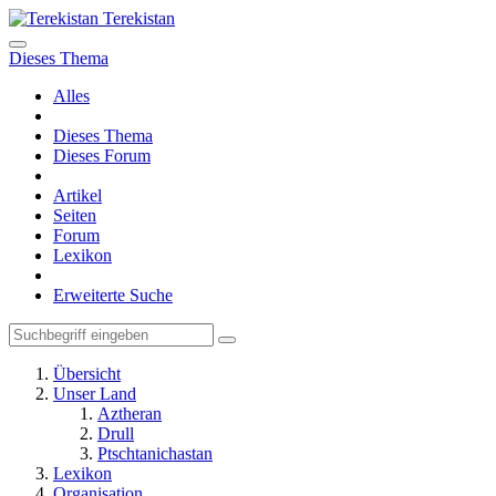
Terekistan
Dieses Thema
Alles
Dieses Thema
Dieses Forum
Artikel
Seiten
Forum
Lexikon
Erweiterte Suche
Übersicht
Unser Land
Aztheran
Drull
Ptschtanichastan
Lexikon
Organisation