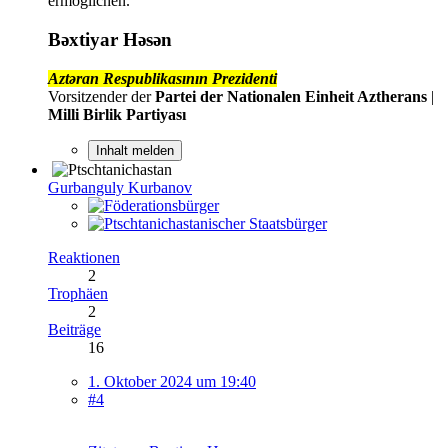
ermöglichen.
Bəxtiyar Həsən
Aztəran Respublikasının Prezidenti
Vorsitzender der
Partei der Nationalen Einheit Aztherans
|
Milli Birlik Partiyası
Inhalt melden
Gurbanguly Kurbanov
Reaktionen
2
Trophäen
2
Beiträge
16
1. Oktober 2024 um 19:40
#4