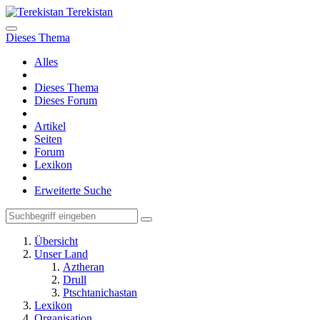
Terekistan
Dieses Thema
Alles
Dieses Thema
Dieses Forum
Artikel
Seiten
Forum
Lexikon
Erweiterte Suche
Übersicht
Unser Land
Aztheran
Drull
Ptschtanichastan
Lexikon
Organisation