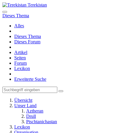
Terekistan
Dieses Thema
Alles
Dieses Thema
Dieses Forum
Artikel
Seiten
Forum
Lexikon
Erweiterte Suche
Übersicht
Unser Land
Aztheran
Drull
Ptschtanichastan
Lexikon
Organisation