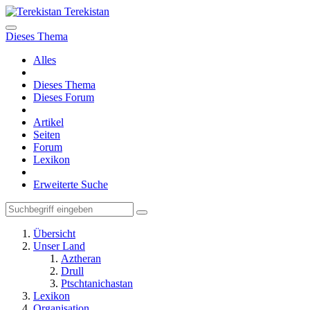
Terekistan
Dieses Thema
Alles
Dieses Thema
Dieses Forum
Artikel
Seiten
Forum
Lexikon
Erweiterte Suche
Übersicht
Unser Land
Aztheran
Drull
Ptschtanichastan
Lexikon
Organisation