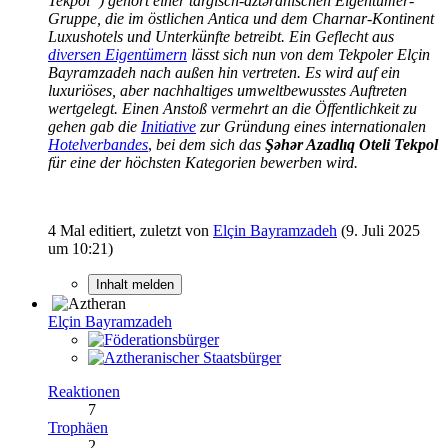
Tekpol“) gehört einer targisch-a
ztǝranischen Eigentümer-
Gruppe, die im östlichen Antica und dem Charnar-Kontinent
Luxushotels und Unterkünfte betreibt. Ein Geflecht aus
diversen Eigentümern
lässt sich nun von dem Tekpoler Elçin
Bayramzadeh nach außen hin vertreten. Es wird auf ein
luxuriöses, aber nachhaltiges umweltbewusstes Auftreten
wertgelegt. Einen Anstoß vermehrt an die Öffentlichkeit zu
gehen gab die
Initiative
zur Gründung eines internationalen
Hotelverbandes
,
bei dem sich das
Şəhər Azadlıq Oteli Tekpol
für eine der höchsten Kategorien bewerben wird.
4 Mal editiert, zuletzt von
Elçin Bayramzadeh
(
9. Juli 2025
um 10:21
)
Inhalt melden
Elçin Bayramzadeh
Reaktionen
7
Trophäen
2