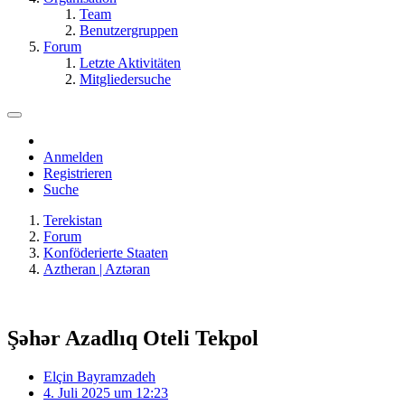
Team
Benutzergruppen
Forum
Letzte Aktivitäten
Mitgliedersuche
Anmelden
Registrieren
Suche
Terekistan
Forum
Konföderierte Staaten
Aztheran | Aztǝran
Şəhər Azadlıq Oteli Tekpol
Elçin Bayramzadeh
4. Juli 2025 um 12:23