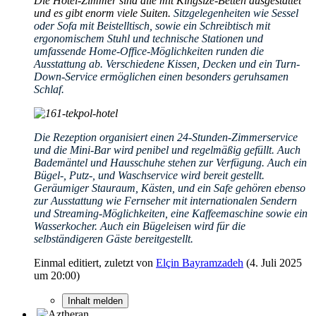
Die Hotel-Zimmer sind alle mit Kingsize-Betten ausgestattet
und es gibt enorm viele Suiten.
Sitzgelegenheiten wie Sessel
oder Sofa mit Beistelltisch, sowie ein Schreibtisch mit
ergonomischem Stuhl und technische Stationen und
umfassende Home-Office-Möglichkeiten runden die
Ausstattung ab. Verschiedene Kissen, Decken und ein Turn-
Down-Service ermöglichen einen besonders geruhsamen
Schlaf.
Die Rezeption organisiert einen 24-Stunden-Zimmerservice
und die Mini-Bar wird penibel und regelmäßig gefüllt. Auch
Bademäntel und Hausschuhe stehen zur Verfügung. Auch ein
Bügel-, Putz-, und Waschservice wird bereit gestellt.
Geräumiger Stauraum, Kästen, und ein Safe gehören ebenso
zur Ausstattung wie Fernseher mit internationalen Sendern
und Streaming-Möglichkeiten, eine Kaffeemaschine sowie ein
Wasserkocher. Auch ein Bügeleisen wird für die
selbständigeren Gäste bereitgestellt.
Einmal editiert, zuletzt von
Elçin Bayramzadeh
(
4. Juli 2025
um 20:00
)
Inhalt melden