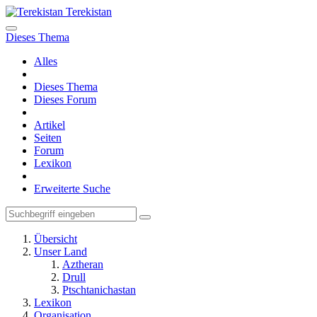
Terekistan
Dieses Thema
Alles
Dieses Thema
Dieses Forum
Artikel
Seiten
Forum
Lexikon
Erweiterte Suche
Übersicht
Unser Land
Aztheran
Drull
Ptschtanichastan
Lexikon
Organisation