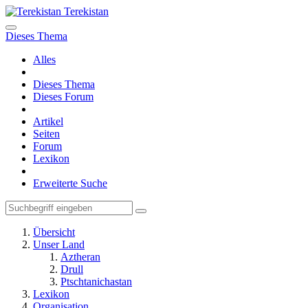
Terekistan
Dieses Thema
Alles
Dieses Thema
Dieses Forum
Artikel
Seiten
Forum
Lexikon
Erweiterte Suche
Übersicht
Unser Land
Aztheran
Drull
Ptschtanichastan
Lexikon
Organisation