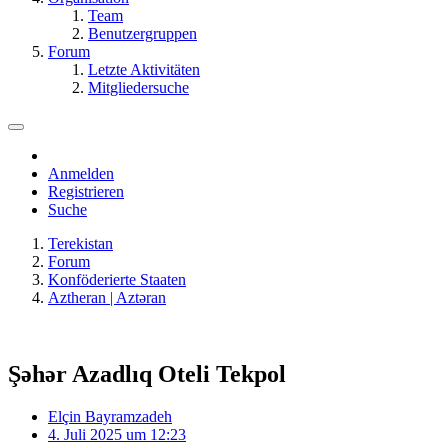
Team
Benutzergruppen
Forum
Letzte Aktivitäten
Mitgliedersuche
Anmelden
Registrieren
Suche
Terekistan
Forum
Konföderierte Staaten
Aztheran | Aztǝran
Şəhər Azadlıq Oteli Tekpol
Elçin Bayramzadeh
4. Juli 2025 um 12:23