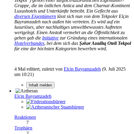
Tekpol“) gehört einer targisch-a
ztǝranischen Eigentümer-
Gruppe, die im östlichen Antica und dem Charnar-Kontinent
Luxushotels und Unterkünfte betreibt. Ein Geflecht aus
diversen Eigentümern
lässt sich nun von dem Tekpoler Elçin
Bayramzadeh nach außen hin vertreten. Es wird auf ein
luxuriöses, aber nachhaltiges umweltbewusstes Auftreten
wertgelegt. Einen Anstoß vermehrt an die Öffentlichkeit zu
gehen gab die
Initiative
zur Gründung eines internationalen
Hotelverbandes
,
bei dem sich das
Şəhər Azadlıq Oteli Tekpol
für eine der höchsten Kategorien bewerben wird.
4 Mal editiert, zuletzt von
Elçin Bayramzadeh
(
9. Juli 2025
um 10:21
)
Inhalt melden
Elçin Bayramzadeh
Reaktionen
7
Trophäen
2