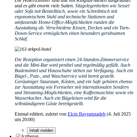
Die Hotel-Zimmer sind alle mit Kingsize-Betten ausgestattet
und es gibt enorm viele Suiten.
Sitzgelegenheiten wie Sessel
oder Sofa mit Beistelltisch, sowie ein Schreibtisch mit
ergonomischem Stuhl und technische Stationen und
umfassende Home-Office-Möglichkeiten runden die
Ausstattung ab. Verschiedene Kissen, Decken und ein Turn-
Down-Service ermöglichen einen besonders geruhsamen
Schlaf.
Die Rezeption organisiert einen 24-Stunden-Zimmerservice
und die Mini-Bar wird penibel und regelmäßig gefüllt. Auch
Bademäntel und Hausschuhe stehen zur Verfügung. Auch ein
Bügel-, Putz-, und Waschservice wird bereit gestellt.
Geräumiger Stauraum, Kästen, und ein Safe gehören ebenso
zur Ausstattung wie Fernseher mit internationalen Sendern
und Streaming-Möglichkeiten, eine Kaffeemaschine sowie ein
Wasserkocher. Auch ein Bügeleisen wird für die
selbständigeren Gäste bereitgestellt.
Einmal editiert, zuletzt von
Elçin Bayramzadeh
(
4. Juli 2025
um 20:00
)
Inhalt melden