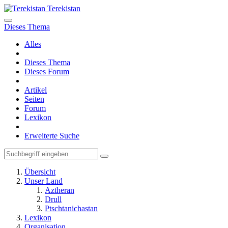
Terekistan
Dieses Thema
Alles
Dieses Thema
Dieses Forum
Artikel
Seiten
Forum
Lexikon
Erweiterte Suche
Übersicht
Unser Land
Aztheran
Drull
Ptschtanichastan
Lexikon
Organisation