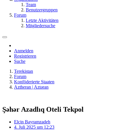
Team
Benutzergruppen
Forum
Letzte Aktivitäten
Mitgliedersuche
Anmelden
Registrieren
Suche
Terekistan
Forum
Konföderierte Staaten
Aztheran | Aztǝran
Şəhər Azadlıq Oteli Tekpol
Elçin Bayramzadeh
4. Juli 2025 um 12:23