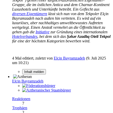
Tekpol“) gehört einer targisch-a
ztǝranischen Eigentümer-
Gruppe, die im östlichen Antica und dem Charnar-Kontinent
Luxushotels und Unterkünfte betreibt. Ein Geflecht aus
diversen Eigentümern
lässt sich nun von dem Tekpoler Elçin
Bayramzadeh nach außen hin vertreten. Es wird auf ein
luxuriöses, aber nachhaltiges umweltbewusstes Auftreten
wertgelegt. Einen Anstoß vermehrt an die Öffentlichkeit zu
gehen gab die
Initiative
zur Gründung eines internationalen
Hotelverbandes
,
bei dem sich das
Şəhər Azadlıq Oteli Tekpol
für eine der höchsten Kategorien bewerben wird.
4 Mal editiert, zuletzt von
Elçin Bayramzadeh
(
9. Juli 2025
um 10:21
)
Inhalt melden
Elçin Bayramzadeh
Reaktionen
7
Trophäen
2