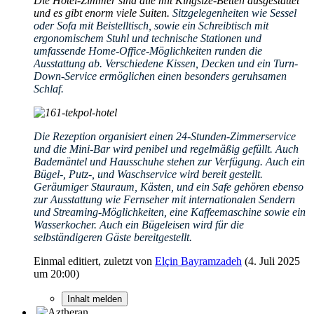
Die Hotel-Zimmer sind alle mit Kingsize-Betten ausgestattet
und es gibt enorm viele Suiten.
Sitzgelegenheiten wie Sessel
oder Sofa mit Beistelltisch, sowie ein Schreibtisch mit
ergonomischem Stuhl und technische Stationen und
umfassende Home-Office-Möglichkeiten runden die
Ausstattung ab. Verschiedene Kissen, Decken und ein Turn-
Down-Service ermöglichen einen besonders geruhsamen
Schlaf.
Die Rezeption organisiert einen 24-Stunden-Zimmerservice
und die Mini-Bar wird penibel und regelmäßig gefüllt. Auch
Bademäntel und Hausschuhe stehen zur Verfügung. Auch ein
Bügel-, Putz-, und Waschservice wird bereit gestellt.
Geräumiger Stauraum, Kästen, und ein Safe gehören ebenso
zur Ausstattung wie Fernseher mit internationalen Sendern
und Streaming-Möglichkeiten, eine Kaffeemaschine sowie ein
Wasserkocher. Auch ein Bügeleisen wird für die
selbständigeren Gäste bereitgestellt.
Einmal editiert, zuletzt von
Elçin Bayramzadeh
(
4. Juli 2025
um 20:00
)
Inhalt melden