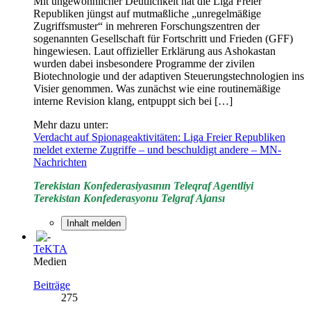
Mit ungewöhnlicher Deutlichkeit hat die Liga Freier
Republiken jüngst auf mutmaßliche „unregelmäßige
Zugriffsmuster“ in mehreren Forschungszentren der
sogenannten Gesellschaft für Fortschritt und Frieden (GFF)
hingewiesen. Laut offizieller Erklärung aus Ashokastan
wurden dabei insbesondere Programme der zivilen
Biotechnologie und der adaptiven Steuerungstechnologien ins
Visier genommen. Was zunächst wie eine routinemäßige
interne Revision klang, entpuppt sich bei […]
Mehr dazu unter:
Verdacht auf Spionageaktivitäten: Liga Freier Republiken
meldet externe Zugriffe – und beschuldigt andere – MN-
Nachrichten
Terekistan Konfederasiyasının Teleqraf Agentliyi
Terekistan Konfederasyonu Telgraf Ajansı
Inhalt melden
TeKTA
Medien
Beiträge
275