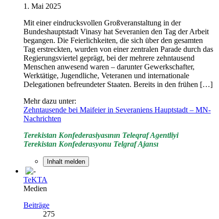
1. Mai 2025
Mit einer eindrucksvollen Großveranstaltung in der
Bundeshauptstadt Vinasy hat Severanien den Tag der Arbeit
begangen. Die Feierlichkeiten, die sich über den gesamten
Tag erstreckten, wurden von einer zentralen Parade durch das
Regierungsviertel geprägt, bei der mehrere zehntausend
Menschen anwesend waren – darunter Gewerkschafter,
Werktätige, Jugendliche, Veteranen und internationale
Delegationen befreundeter Staaten. Bereits in den frühen […]
Mehr dazu unter:
Zehntausende bei Maifeier in Severaniens Hauptstadt – MN-
Nachrichten
Terekistan Konfederasiyasının Teleqraf Agentliyi
Terekistan Konfederasyonu Telgraf Ajansı
Inhalt melden
TeKTA
Medien
Beiträge
275