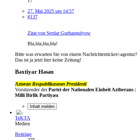
17
27. Mai 2025 um 14:57
#137
Zitat von Serdar Gurbangulyow
Bla,bla,bla,bla!
Bitte was erwarten Sie von einem Nachrichtenticker/-agentur?
Das ist ja jetzt hier keine Zeitung!
Bəxtiyar Həsən
Aztəran Respublikasının Prezidenti
Vorsitzender der
Partei der Nationalen Einheit Aztherans
|
Milli Birlik Partiyası
Inhalt melden
TeKTA
Medien
Beiträge
275