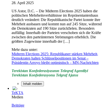
28. April 2025
US Astor, D.C. – Die Midterm Elections 2025 haben die
politischen Mehrheitsverhältnisse im Repräsentantenhaus
deutlich verändert: Die Republikanische Partei konnte ihre
Mehrheit ausbauen und kommt nun auf 245 Sitze, während
die Demokraten auf 190 Sitze zurückfielen. Besonders
auffällig: Innerhalb der Parteien verschoben sich die Kräfte
zwischen den parteiinternen Strömungen erheblich. Die
größten Zugewinne innerhalb der […]
Mehr dazu unter:
Midterm Elections 2025: Republikaner stärken Mehrheit,
Demokraten halten Schlüsselpositionen im Senat –
Präsidentin Arroyo bleibt optimistisch – MN-Nachrichten
Terekistan Konfederasiyasının Teleqraf Agentliyi
Terekistan Konfederasyonu Telgraf Ajansı
Inhalt melden
TeKTA
Medien
Beiträge