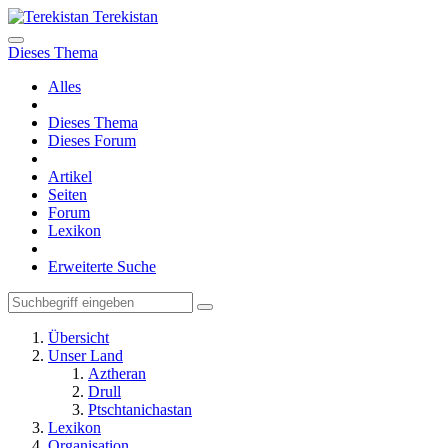
Terekistan
Dieses Thema
Alles
Dieses Thema
Dieses Forum
Artikel
Seiten
Forum
Lexikon
Erweiterte Suche
Übersicht
Unser Land
Aztheran
Drull
Ptschtanichastan
Lexikon
Organisation