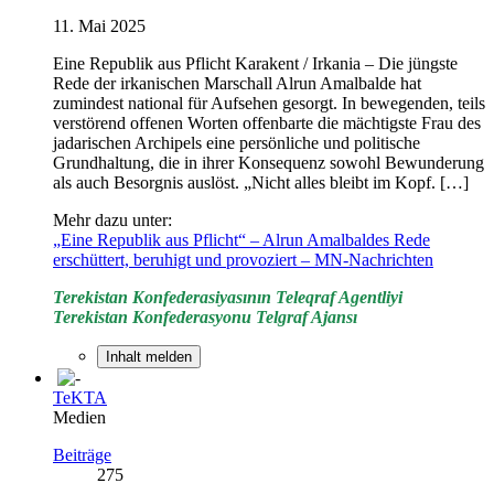
11. Mai 2025
Eine Republik aus Pflicht Karakent / Irkania – Die jüngste
Rede der irkanischen Marschall Alrun Amalbalde hat
zumindest national für Aufsehen gesorgt. In bewegenden, teils
verstörend offenen Worten offenbarte die mächtigste Frau des
jadarischen Archipels eine persönliche und politische
Grundhaltung, die in ihrer Konsequenz sowohl Bewunderung
als auch Besorgnis auslöst. „Nicht alles bleibt im Kopf. […]
Mehr dazu unter:
„Eine Republik aus Pflicht“ – Alrun Amalbaldes Rede
erschüttert, beruhigt und provoziert – MN-Nachrichten
Terekistan Konfederasiyasının Teleqraf Agentliyi
Terekistan Konfederasyonu Telgraf Ajansı
Inhalt melden
TeKTA
Medien
Beiträge
275