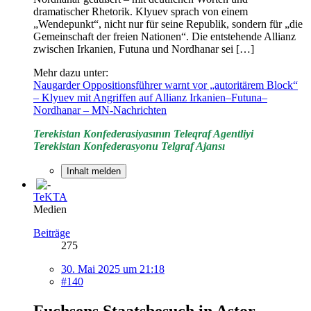
dramatischer Rhetorik. Klyuev sprach von einem
„Wendepunkt“, nicht nur für seine Republik, sondern für „die
Gemeinschaft der freien Nationen“. Die entstehende Allianz
zwischen Irkanien, Futuna und Nordhanar sei […]
Mehr dazu unter:
Naugarder Oppositionsführer warnt vor „autoritärem Block“
– Klyuev mit Angriffen auf Allianz Irkanien–Futuna–
Nordhanar – MN-Nachrichten
Terekistan Konfederasiyasının Teleqraf Agentliyi
Terekistan Konfederasyonu Telgraf Ajansı
Inhalt melden
TeKTA
Medien
Beiträge
275
30. Mai 2025 um 21:18
#140
Fuchsens Staatsbesuch in Astor