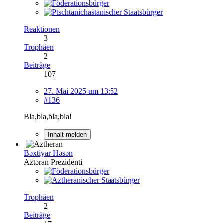
Reaktionen
3
Trophäen
2
Beiträge
107
27. Mai 2025 um 13:52
#136
Bla,bla,bla,bla!
Inhalt melden
Bəxtiyar Həsən
Aztəran Prezidenti
Trophäen
2
Beiträge