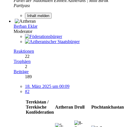
Partei der Nationalen Einheit Aztherans
|
Milli Birlik
Partiyası
Inhalt melden
Berban Eklər
Moderator
Reaktionen
22
Trophäen
2
Beiträge
189
18. März 2025 um 00:09
#2
Terekistan /
Terekische
Aztheran
Drull
Ptschtanichastan
Konföderation