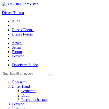
Terekistan
Dieses Thema
Alles
Dieses Thema
Dieses Forum
Artikel
Seiten
Forum
Lexikon
Erweiterte Suche
Übersicht
Unser Land
Aztheran
Drull
Ptschtanichastan
Lexikon
Organisation