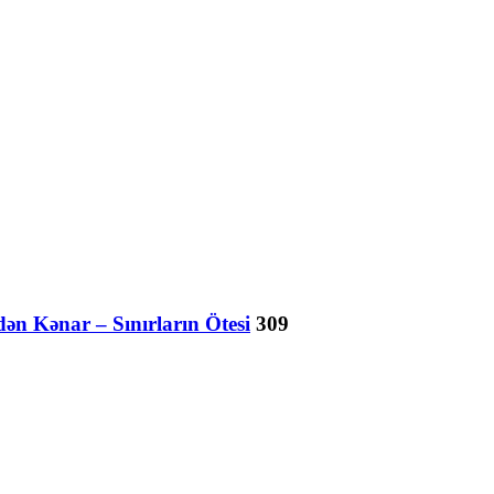
dən Kənar – Sınırların Ötesi
309