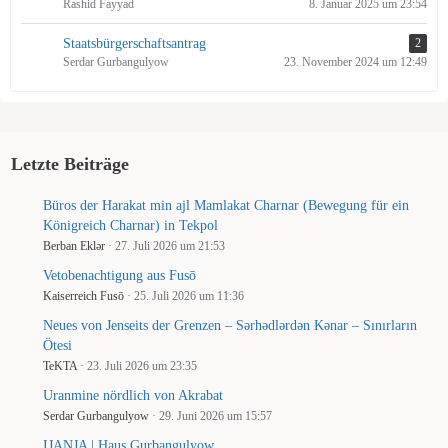
Rashid Fayyad
8. Januar 2025 um 23:54
Staatsbürgerschaftsantrag
2
Serdar Gurbangulyow
23. November 2024 um 12:49
Letzte Beiträge
Büros der Harakat min ajl Mamlakat Charnar (Bewegung für ein
Königreich Charnar) in Tekpol
Berban Eklər
27. Juli 2026 um 21:53
Vetobenachtigung aus Fusō
Kaiserreich Fusō
25. Juli 2026 um 11:36
Neues von Jenseits der Grenzen – Sərhədlərdən Kənar – Sınırların
Ötesi
TeKTA
23. Juli 2026 um 23:35
Uranmine nördlich von Akrabat
Serdar Gurbangulyow
29. Juni 2026 um 15:57
IJANJA | Haus Gurbangulyow